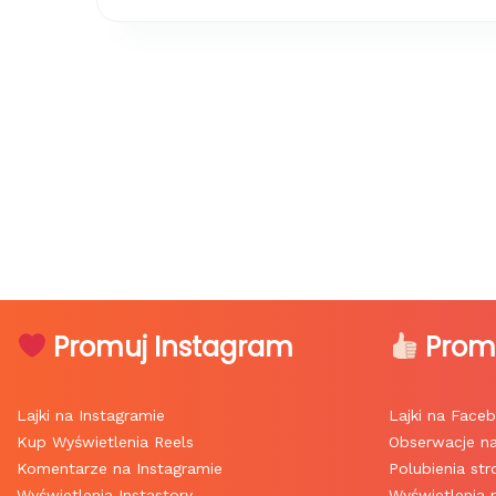
Promuj Instagram
Prom
Lajki na Instagramie
Lajki na Face
Kup Wyświetlenia Reels
Obserwacje n
Komentarze na Instagramie
Polubienia st
Wyświetlenia Instastory
Wyświetlenia