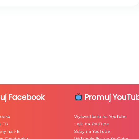
uj Facebook
Promuj YouTu
booku
Wyświetlenia na YouTube
a FB
Lajki na YouTube
rony na FB
Suby na YouTube
 na Facebooku
Widzowie live na YouTube