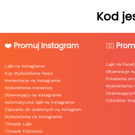
Kod je
❤️ Promuj Instagram
👍🏻 Pro
Lajki na Face
Lajki na Instagramie
Obserwacje n
Kup Wyświetlenia Reels
Polubienia st
Komentarze na Instagramie
Wyświetlenia
Wyświetlenia Instastory
Obserwującyc
Obserwujący na Instagramie
Członków Grup
Automatyczne lajki na Instagramie
Zapisanie do ulubionych na Instagram
Wyświetlenia na Instagramie
Threads Lajki
Threads Followers