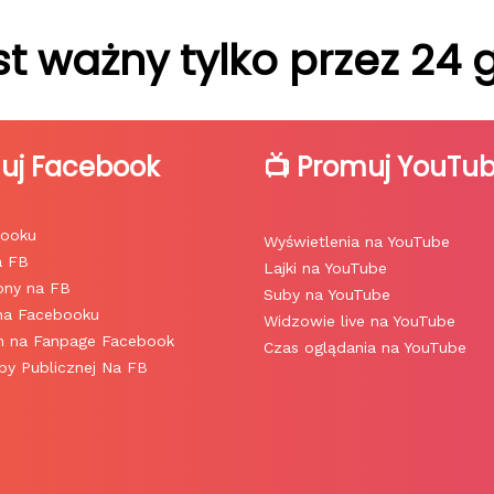
st ważny tylko przez 24 
muj Facebook
📺 Promuj YouTu
booku
Wyświetlenia na YouTube
a FB
Lajki na YouTube
rony na FB
Suby na YouTube
 na Facebooku
Widzowie live na YouTube
h na Fanpage Facebook
Czas oglądania na YouTube
y Publicznej Na FB