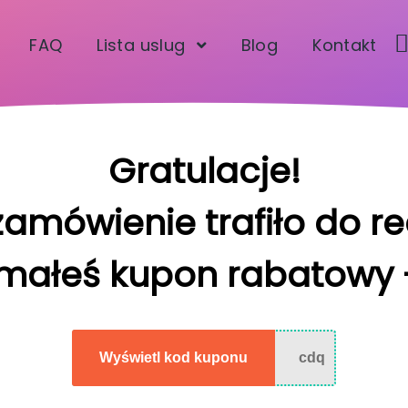
FAQ
Lista uslug
Blog
Kontakt
Gratulacje!
amówienie trafiło do rea
małeś kupon rabatowy 
Wyświetl kod kuponu
cdq