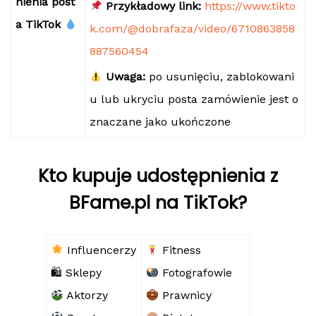
nienia post
Przykładowy link:
https://www.tikto
a TikTok
k.com/@dobrafaza/video/6710863858
887560454
Uwaga:
po usunięciu, zablokowani
u lub ukryciu posta zamówienie jest o
znaczane jako ukończone
Kto kupuje udostępnienia z
BFame.pl na TikTok?
Influencerzy
Fitness
🛍 Sklepy
Fotografowie
Aktorzy
Prawnicy