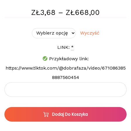
ZŁ
3,68
–
ZŁ
668,00
Wyczyść
LINK:
*
Przykładowy link:
https://www.tiktok.com/@dobrafaza/video/671086385
8887560454
Dodaj Do Koszyka