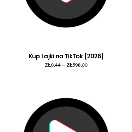
Kup Lajki na TikTok [2026]
ZŁ
0,44
–
ZŁ
598,00