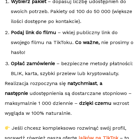
Wybierz pakiet
– dopasuj liczbę udostępnień do
swoich potrzeb. Pakiety od 100 do 50 000 (większe
ilości dostępne po kontakcie).
Podaj link do filmu
– wklej publiczny link do
swojego filmu na TikToku.
Co ważne,
nie prosimy o
hasło!
Opłać zamówienie
– bezpieczne metody płatności:
BLIK, karta, szybki przelew lub kryptowaluty.
Realizacja rozpoczyna się
natychmiast
,
a
następnie
udostępnienia są dostarczane stopniowo –
maksymalnie 1 000 dziennie –
dzięki czemu
wzrost
wygląda w 100% naturalnie.
Jeśli chcesz kompleksowo rozwinąć swój profil,
sprawdź również naszą ofertę
lajków na TikTok
– to