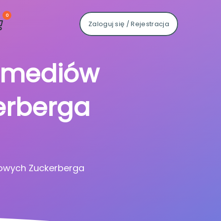
0
Zaloguj się / Rejestracja
a mediów
erberga
owych Zuckerberga