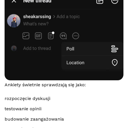
Ankiety świetnie sprawdzają się jako:
rozpoczęcie dyskusji
testowanie opinii
budowanie zaangażowania